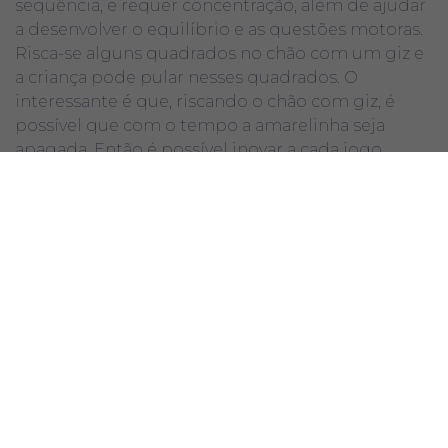
sequência, e requer concentração, além de ajudar
a desenvolver o equilíbrio e as questões motoras.
Risca-se alguns quadrados no chão com um giz e
a criança pode pular nesses quadrados. O
interessante é que, riscando o chão com giz, é
possível que com o tempo a amarelinha seja
apagada. Então é possível inovar a cada jogo,
podendo até mesmo criar número de casas
diferentes.
Dois jogos muito populares são o esconde-
esconde (ou pique-esconde) e o pega pega
(pique-pega). No esconde-esconde, uma criança é
escolhida para contar e as outras se escondem. O
objetivo da criança que conta é procurar as outras
enquanto as outras devem “bater”, saindo de seu
esconderijo e apresentando-se no lugar escolhido
inicialmente para “bater”. Esse jogo tem muitas
variações, sendo elas: a última criança pode “salvar