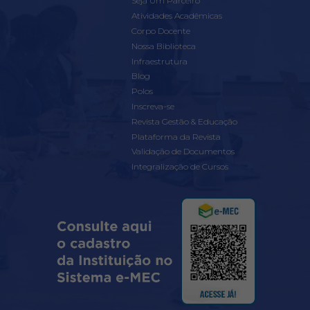
Seja Um Parceiro
Atividades Acadêmicas
Corpo Docente
Nossa Biblioteca
Infraestrutura
Blog
Polos
Inscreva-se
Revista Gestão & Educação
Plataforma da Revista
Validação de Documentos
Integralização de Cursos