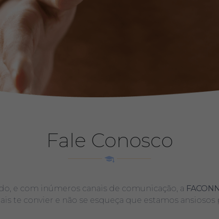
Fale Conosco
o, e com inúmeros canais de comunicação, a
FACON
s te convier e não se esqueça que estamos ansiosos p