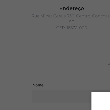
Endereço
Rua Minas Gerais, 730, Centro, Conchas 
SP
CEP: 18570-000
S
Nome