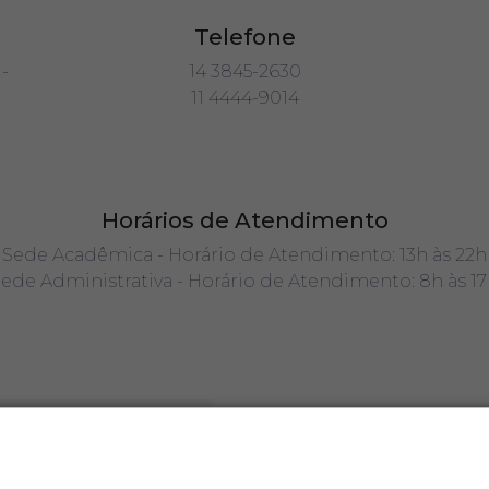
Telefone
-
14 3845-2630
11 4444-9014
Horários de Atendimento
Sede Acadêmica - Horário de Atendimento: 13h às 22h
ede Administrativa - Horário de Atendimento: 8h às 1