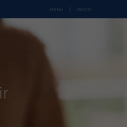
MENU
|
INÍCIO
ir