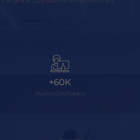
to ao gestor, Qualidade no atendimento aos
+60K
Alunos Certificados