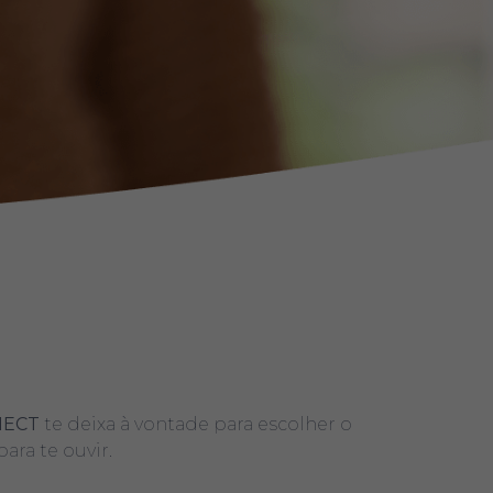
NECT
te deixa à vontade para escolher o
ara te ouvir.