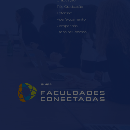
Graduação
Pós-Graduação
Extensão
Aperfeiçoamento
Campanhas
Trabalhe Conosco