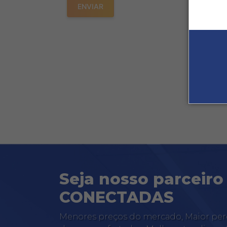
ENVIAR
Seja nosso parceir
CONECTADAS
Menores preços do mercado, Maior perc