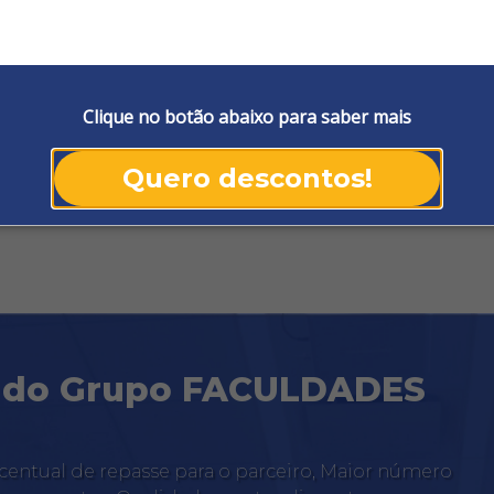
Clique no botão abaixo para saber mais
Quero descontos!
o do Grupo FACULDADES
entual de repasse para o parceiro, Maior número