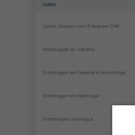
CURSO
Centro Cirúrgico com Ênfase em CME
Enfermagem do Trabalho
Enfermagem em Geriatria e Gerontologia
Enfermagem em Nefrologia
Enfermagem Oncológica