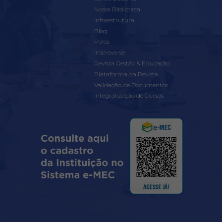
Nossa Biblioteca
Infraestrutura
Blog
Polos
Inscreva-se
Revista Gestão & Educação
Plataforma da Revista
Validação de Documentos
Integralização de Cursos