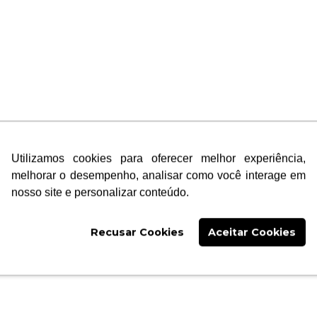
rem
lares – RH
Saúde
rem
ços de Saúde
Saúde
rem
Saúde
Utilizamos cookies para oferecer melhor experiência,
rem
melhorar o desempenho, analisar como você interage em
Saúde
nosso site e personalizar conteúdo.
rem
Recusar Cookies
Aceitar Cookies
Saúde