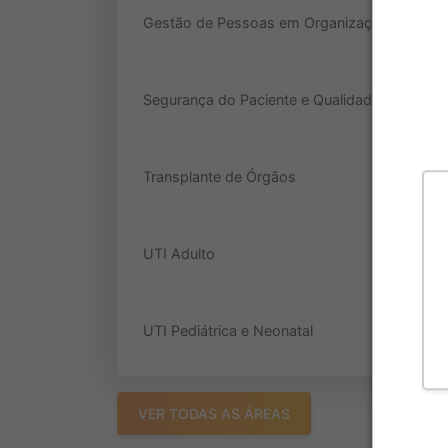
Gestão de Pessoas em Organizações Hospita
Segurança do Paciente e Qualidade em Servi
Transplante de Órgãos
UTI Adulto
UTI Pediátrica e Neonatal
VER TODAS AS ÁREAS