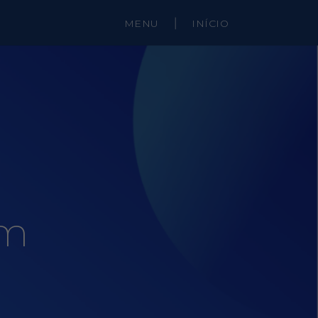
MENU
|
INÍCIO
em