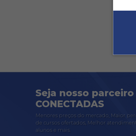
Seja nosso parceir
CONECTADAS
Menores preços do mercado, Maior perc
de cursos ofertados, Melhor atendimen
alunos e mais.