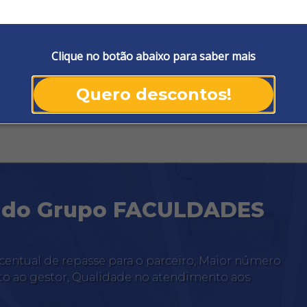
Clique no botão abaixo para saber mais
Quero descontos!
o do Grupo FACULDADES
entual de repasse para o parceiro, Maior número
to ao gestor, Qualidade no atendimento aos