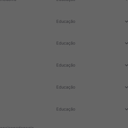
do
Educação
do
Educação
do
Educação
do
Educação
do
Educação
ropsicopedagogia