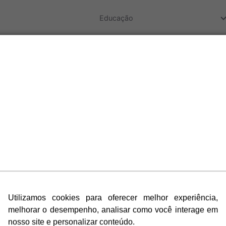
do
Educação
do
Educação
do
Educação
do
Educação
do
Educação
Utilizamos cookies para oferecer melhor experiência,
do
melhorar o desempenho, analisar como você interage em
Educação
nosso site e personalizar conteúdo.