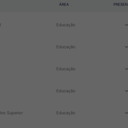
ÁREA
PRESEN
do
l
Educação
do
Educação
do
Educação
do
Educação
do
ino Superior
Educação