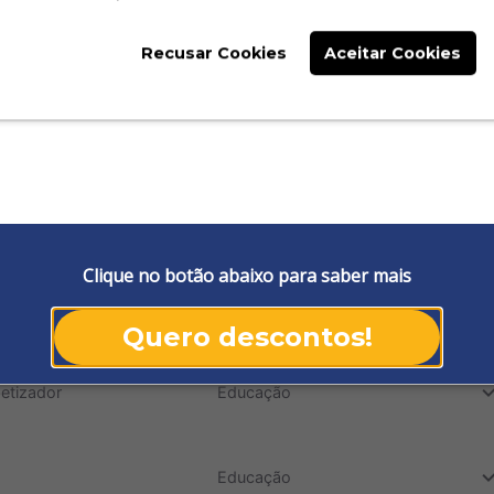
do
Recusar Cookies
Aceitar Cookies
Educação
do
na Sociedade
Educação
do
Educação
Clique no botão abaixo para saber mais
do
osofia
Educação
Quero descontos!
do
etizador
Educação
do
Educação