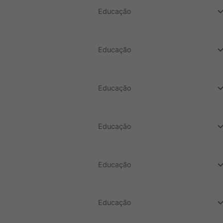
do
Educação
do
Educação
do
Educação
do
Educação
do
Educação
do
Educação