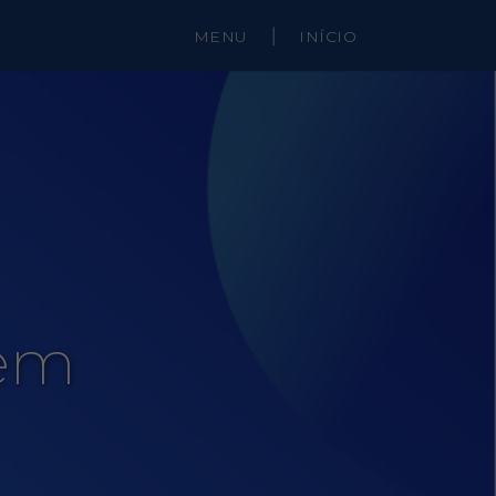
MENU
|
INÍCIO
 em