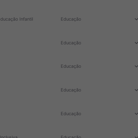
do
ucação Infantil
Educação
do
Educação
do
Educação
do
Educação
do
Educação
do
Inclusiva
Educação