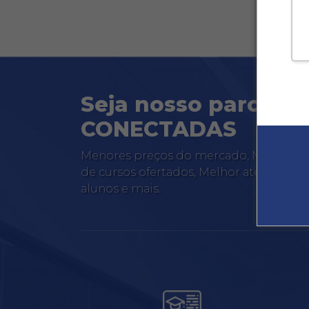
Seja nosso parceir
CONECTADAS
Menores preços do mercado, Maior perc
de cursos ofertados, Melhor atendimen
alunos e mais.