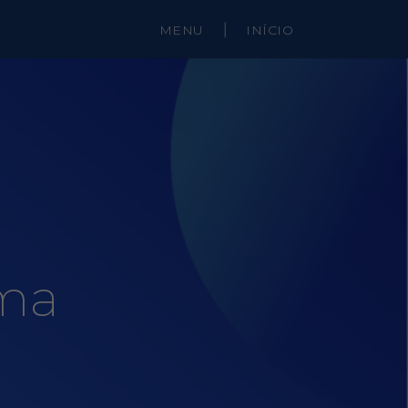
MENU
|
INÍCIO
oma